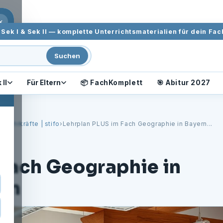
 Innovate Forward
×
Sek I & Sek II — komplette Unterrichtsmaterialien für dein Fac
Suchen
 II
Für Eltern
📦 FachKomplett
🎯 Abitur 2027
 Lehrkräfte | stifo
›
Lehrplan PLUS im Fach Geographie in Bayern...
 Fach Geographie in
ten