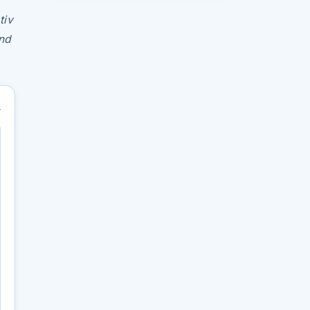
tiv
nd
→