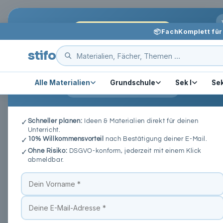
Skip to
stifo - Students & Teachers
content
KOSTENLOS FÜR LEHRKRÄFTE
📦
FachKomplett für 
Unterricht leichter vorbereiten
stifo
Praktische Ideen, neue Materialien und dein 10%-
Willkommenscode per Mail.
Alle Materialien
Grundschule
Sek I
Sek
⭐ 4,9/5 · 10.000+ Lehrkräfte dabei
Schneller planen:
Ideen & Materialien direkt für deinen
✓
stifo.de
›
Unterrichtsideen & Materialien für Schule und
Unterricht.
10% Willkommensvorteil
nach Bestätigung deiner E-Mail.
✓
ERDKUNDE
27. August 2024
⏱ 4 Min.
Ohne Risiko:
DSGVO-konform, jederzeit mit einem Klick
✓
Lehrplan PLUS im
abmeldbar.
Bayern unterrich