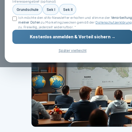
Interessengebiet (optional)
Grundschule
Sek I
Sek II
Ich möchte den stifo-Newsletter erhalten und stimme der
Verarbeitun
meiner Daten
zu Marketingzwecken gemäß der
Datenschutzerklärung
zu. Freiwillig, jederzeit widerrufbar. *
Kostenlos anmelden & Vorteil sichern →
Später vielleicht