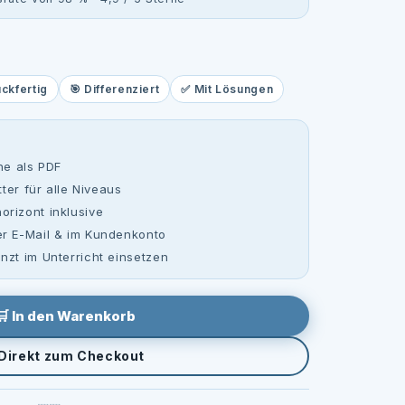
uckfertig
🎯 Differenziert
✅ Mit Lösungen
he als PDF
tter für alle Niveaus
rizont inklusive
r E-Mail & im Kundenkonto
nzt im Unterricht einsetzen
🛒 In den Warenkorb
 Direkt zum Checkout