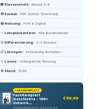
🎓
Klassenstufe:
Klasse 5–9
💾
Format:
PDF (Sofort-Download)
🖨️
Nutzung:
Print & Digital
✅
Lehrplankonform:
Alle Bundesländer
🎯
Differenzierung:
2–3 Niveaus
📋
Lösungen:
Vollständig enthalten
♾️
Lizenz:
Unbegrenzte Nutzung
🔄
Stand:
2026
⭐ FACHKOMPLETT
FachKomplett
€99,90
Geschichte – 100+
Unterric...
Komplettpaket für Geschichte