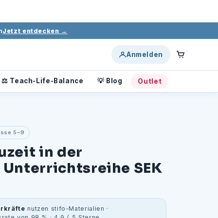
Einloggen
Warenkorb
h
Jetzt entdecken →
Anmelden
⚖️ Teach-Life-Balance
💡 Blog
Outlet
lasse 5–9
uzeit in der
 Unterrichtsreihe SEK
rkräfte
nutzen stifo-Materialien ·
rate von 98 % · 4,9 / 5 Sterne