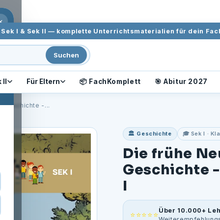
 Innovate Forward
×
Sek I & Sek II — komplette Unterrichtsmaterialien für dein Fac
Suchen
 II
Für Eltern
📦 FachKomplett
🎯 Abitur 2027
r Geschichte -...
🏛️ Geschichte
🎓 Sek I · K
Die frühe Ne
Geschichte -
I
Über 10.000+ Leh
⭐⭐⭐⭐⭐
Weiterempfehlungs