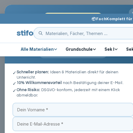
Direkt
stifo - Students & Teachers
zum
Inhalt
KOSTENLOS FÜR LEHRKRÄFTE
📦
FachKomplett für 
Unterricht leichter vorbereiten
stifo
Praktische Ideen, neue Materialien und dein 10%-
Willkommenscode per Mail.
Alle Materialien
Grundschule
Sek I
Sek
⭐ 4,9/5 · 10.000+ Lehrkräfte dabei
stifo.de
›
Sek I
›
🏛️ Geschichte
›
Die frühe Neuzeit in de
Schneller planen:
Ideen & Materialien direkt für deinen
✓
Unterricht.
10% Willkommensvorteil
nach Bestätigung deiner E-Mail.
✓
📄 PDF
Ohne Risiko:
DSGVO-konform, jederzeit mit einem Klick
✓
abmeldbar.