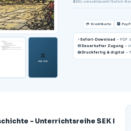
🔒
SSL-verschlüsselt
⚡
Sofort-Do
💳 Kreditkarte
🅿️ PayP
⚡
Sofort-Download
– PDF d
💾
Dauerhafter Zugang
– i
🖨️
Druckfertig & digital
– f
🏛️
FAKTEN
schichte - Unterrichtsreihe SEK I