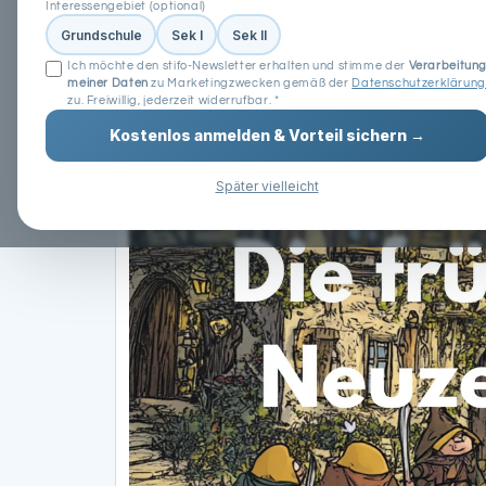
Interessengebiet (optional)
Grundschule
Sek I
Sek II
Ich möchte den stifo-Newsletter erhalten und stimme der
Verarbeitun
meiner Daten
zu Marketingzwecken gemäß der
Datenschutzerklärung
zu. Freiwillig, jederzeit widerrufbar. *
Kostenlos anmelden & Vorteil sichern →
Später vielleicht