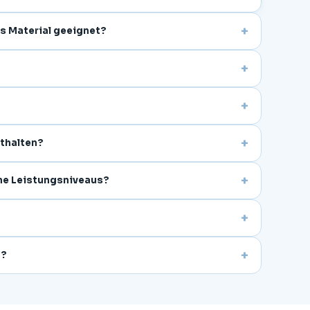
+
as Material geeignet?
+
+
+
thalten?
+
ene Leistungsniveaus?
+
+
n?